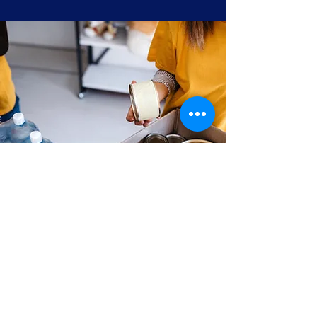
Tvorte budúcnosť
Najjednoduchšou formou pomoci je finančná
podpora. Okrem základnej sociálnej práce
máme záujem aj o rozvoj osobností, preto si