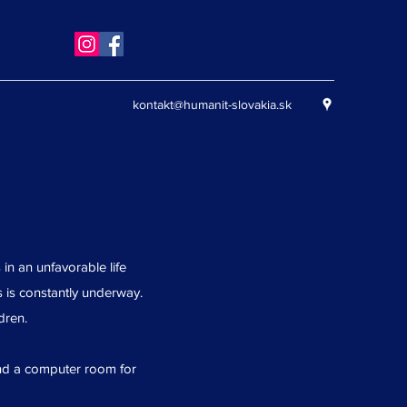
kontakt@humanit-slovakia.sk
n an unfavorable life
 is constantly underway.
dren.
 and a computer room for