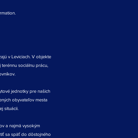
ormation.
ajú v Leviciach. V objekte
terénnu sociálnu prácu,
ovníkov.
tové jednotky pre našich
nených obyvateľov mesta
 situácii.
ľov a najmä vysokým
átiť sa späť do dôstojného