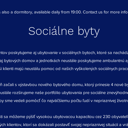
 also a dormitory, available daily from 19:00. Contact us for more inf
Sociálne byty
tov poskytujeme aj ubytovanie v sociálnych bytoch, ktoré sa nachádz
j bytových domov a jednotkách neustále poskytujeme ambulantnú aj 
i klienti majú neustálu pomoc od našich vyškolených sociálnych prac
 začali s výstavbou nového bytového domu, ktorý prinesie 4 nové by
eustále rozširujeme naše portfólio ubytovania pre sociálne znevýhod
by sme vedeli pomôcť čo najväčšiemu počtu ľudí v nepriaznivej životnej
ti sa môžeme pýšiť vysokou ubytovacou kapacitou cez 230 obyvate
 klientov, ktorí sa dokázali postaviť svojej nepriaznivej situácii a vr