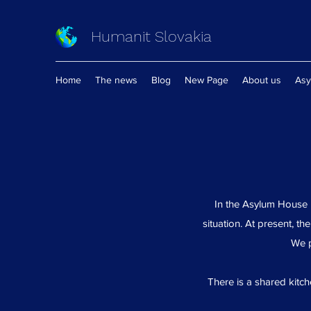
Humanit Slovakia
Home
The news
Blog
New Page
About us
Asy
In the Asylum House 
situation. At present, 
We p
There is a shared kitch