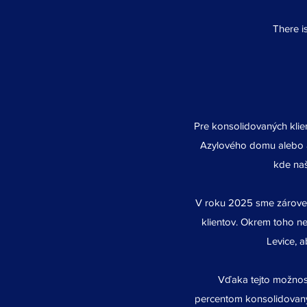
There is
Pre konsolidovaných klien
Azylového domu alebo a
kde naš
V roku 2025 sme zároveň
klientov. Okrem toho n
Levice, a
Vďaka tejto možnos
percentom konsolidovaných